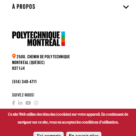
À PROPOS
2500, CHEMIN DE POLYTECHNIQUE
MONTRÉAL (QUÉBEC)
H3T 1J4
(514) 340-4711
SUIVEZ-NOUS!
Ce site Web utilise des témoins (cookies) sur votre appareil. En continuant de
naviguer sur ce site, vous en acceptez les conditions d'utilisation.
FAIRE UN DON
J'ai compris
En savoir plus