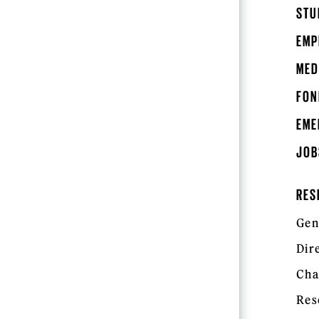
STU
EMP
MED
FON
EME
JOB
RES
Gen
Dir
Cha
Res