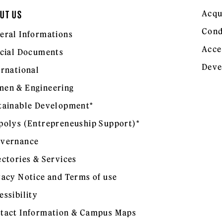
Acqu
UT US
Cond
eral Informations
Acce
icial Documents
Deve
ernational
en & Engineering
tainable Development*
polys (Entrepreneuship Support)*
vernance
ectories & Services
vacy Notice and Terms of use
essibility
tact Information & Campus Maps