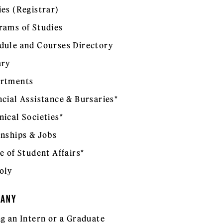
ies (Registrar)
rams of Studies
dule and Courses Directory
ary
rtments
ncial Assistance & Bursaries*
nical Societies*
rnships & Jobs
e of Student Affairs*
oly
PANY
ng an Intern or a Graduate