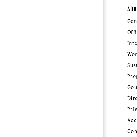
ABO
Gen
Off
Int
Wom
Sus
Pro
Gou
Dir
Pri
Acc
Con