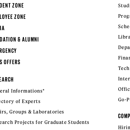
DENT ZONE
Stud
Prog
LOYEE ZONE
Sche
IA
Libr
DATION & ALUMNI
Depa
RGENCY
Fina
S OFFERS
Tech
Inte
EARCH
Offic
eral Informations*
Go-P
ectory of Experts
irs, Groups & Laboratories
COM
earch Projects for Graduate Students
Hiri