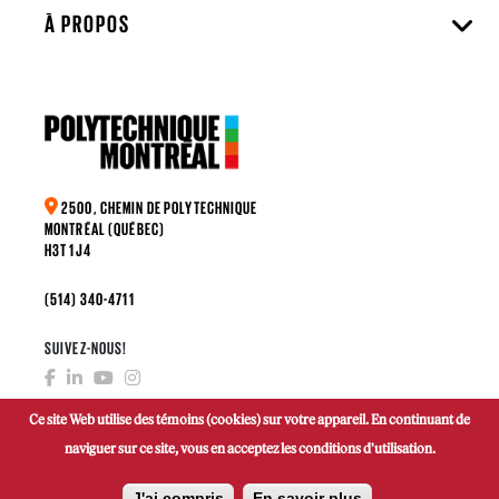
À PROPOS
2500, CHEMIN DE POLYTECHNIQUE
MONTRÉAL (QUÉBEC)
H3T 1J4
(514) 340-4711
SUIVEZ-NOUS!
Ce site Web utilise des témoins (cookies) sur votre appareil. En continuant de
naviguer sur ce site, vous en acceptez les conditions d'utilisation.
FAIRE UN DON
J'ai compris
En savoir plus