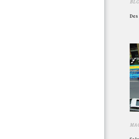
BL
Des
MAG