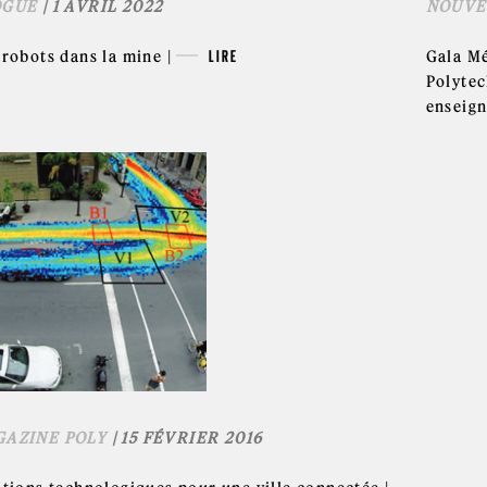
OGUE
| 1 AVRIL 2022
NOUVE
 robots dans la mine |
LIRE
Gala Mé
Polyte
enseign
AZINE POLY
| 15 FÉVRIER 2016