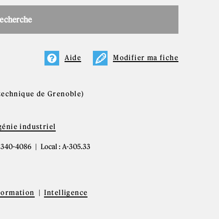
recherche
Aide
Modifier ma fiche
ytechnique de Grenoble)
énie industriel
4) 340-4086
Local : A-305.33
nformation
Intelligence