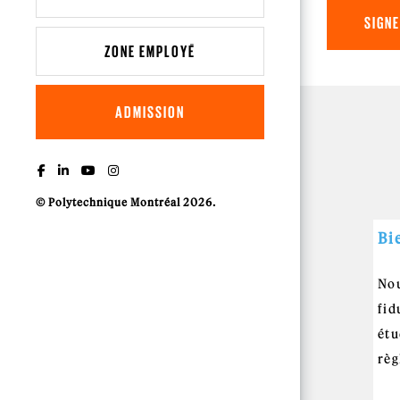
SIGN
ZONE EMPLOYÉ
ADMISSION
© Polytechnique Montréal 2026.
Bi
Nou
fid
étu
règ