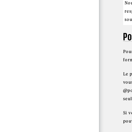
Nou
res
sou
Po
Pou
for
Le p
vou
@pol
seu
Si 
pou