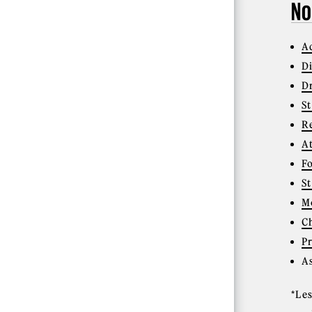
No
A
D
Dr
St
R
A
F
St
M
C
P
A
*Le