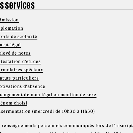
s services
dmission
iplomation
oits de scolarité
atut légal
elevé de notes
ttestation d'études
ormulaires spéciaux
atuts particuliers
otivations d'absence
hangement de nom légal ou mention de sexe
rénom choisi
ssermentation (mercredi de 10h30 à 11h30)
s renseignements personnels communiqués lors de l’inscripti