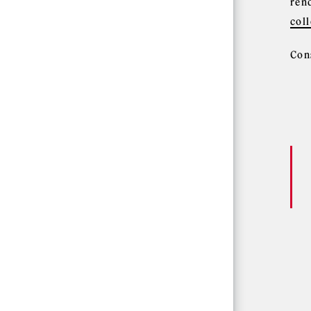
rend
col
Con