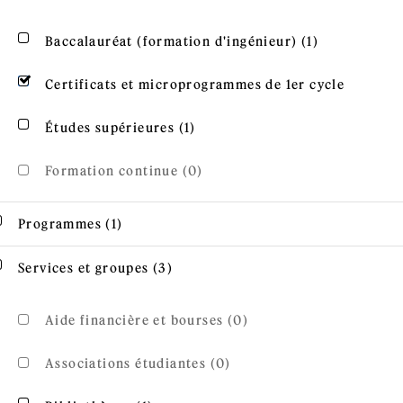
Apply Baccal
Apply Baccalauréat (formation d'ingénieur) filter
Baccalauréat (formation d'ingénieur) (1)
Remove Certificats et microprogrammes de 1er cycle 
Certificats et microprogrammes de 1er cycle
Apply Études supérieures filte
Apply Études supérieures filter
Études supérieures (1)
Formation continue (0)
Apply Programmes filter
Apply Programmes filter
Programmes (1)
Apply Services et groupes filter
Apply Services et groupes filter
Services et groupes (3)
Aide financière et bourses (0)
Associations étudiantes (0)
Apply Bibliothèque filter