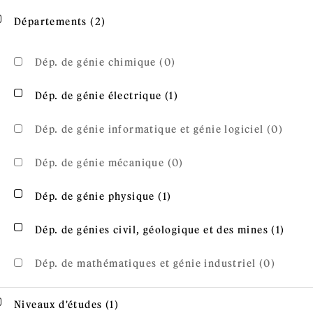
Apply Départements filter
Apply Départements filter
Départements (2)
Dép. de génie chimique (0)
Apply Dép. de génie électr
Apply Dép. de génie électrique filter
Dép. de génie électrique (1)
Dép. de génie informatique et génie logiciel (0)
Dép. de génie mécanique (0)
Apply Dép. de génie physiq
Apply Dép. de génie physique filter
Dép. de génie physique (1)
Apply
Apply Dép. de génies civil, géologique et des mines fi
Dép. de génies civil, géologique et des mines (1)
filter
Dép. de mathématiques et génie industriel (0)
Apply Niveaux d'études filter
Apply Niveaux d'études filter
Niveaux d'études (1)