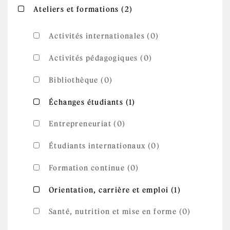
Apply Ateliers et
Apply Ateliers et formations filter
Ateliers et formations (2)
formations filter
Activités internationales (0)
Activités pédagogiques (0)
Bibliothèque (0)
Apply Échanges
Apply Échanges étudiants filter
Échanges étudiants (1)
étudiants filter
Entrepreneuriat (0)
Étudiants internationaux (0)
Formation continue (0)
Apply
Apply Orientation, carrière et emploi
Orientation, carrière et emploi (1)
Orientation,
filter
carrière et
emploi
Santé, nutrition et mise en forme (0)
filter