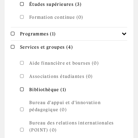
Apply Études
Apply Études supérieures filter
Études supérieures (3)
supérieures filter
Formation continue (0)
Apply Programmes filter
Apply Programmes filter
Programmes (1)
Apply Services et
Apply Services et groupes filter
Services et groupes (4)
groupes filter
Aide financière et bourses (0)
Associations étudiantes (0)
Apply Bibliothèque filter
Apply Bibliothèque filter
Bibliothèque (1)
Bureau d'appui et d'innovation
pédagogique (0)
Bureau des relations internationales
(POINT) (0)