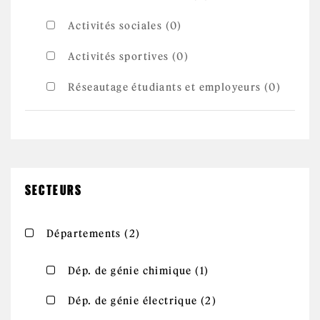
Activités sociales (0)
Activités sportives (0)
Réseautage étudiants et employeurs (0)
SECTEURS
Apply Départements filter
Apply Départements filter
Départements (2)
Apply Dép. de
Apply Dép. de génie chimique filter
Dép. de génie chimique (1)
génie chimique
filter
Apply Dép. de
Apply Dép. de génie électrique filter
Dép. de génie électrique (2)
génie
électrique