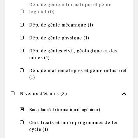
filter
Dép. de génie informatique et génie
logiciel (0)
Apply Dép. de
Apply Dép. de génie mécanique filter
Dép. de génie mécanique (1)
génie
mécanique
Apply Dép. de
filter
Apply Dép. de génie physique filter
Dép. de génie physique (1)
génie physique
filter
Apply Dép. de génies civil, géologique et
Dép. de génies civil, géologique et des
Apply Dép. de génies civil,
mines (1)
des mines filter
géologique et des mines filter
Apply Dép. de mathématiques et génie
Dép. de mathématiques et génie industriel
Apply Dép. de mathématiques et génie
(1)
industriel filter
industriel filter
Apply Niveaux d'études
Apply Niveaux d'études filter
Niveaux d'études (3)
filter
Remove Baccalauréat (formation
Baccalauréat (formation d'ingénieur)
d'ingénieur) filter
Apply Certificats et microprogrammes de
Certificats et microprogrammes de 1er
Apply Certificats et
cycle (1)
1er cycle filter
microprogrammes de 1er cycle
filter