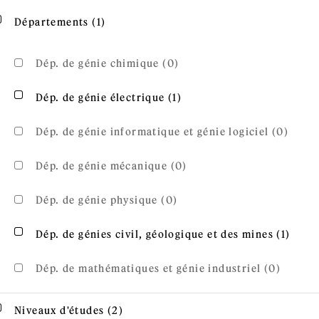
Apply Départements filter
Apply Départements filter
Départements (1)
Dép. de génie chimique (0)
Apply Dép. de génie électr
Apply Dép. de génie électrique filter
Dép. de génie électrique (1)
Dép. de génie informatique et génie logiciel (0)
Dép. de génie mécanique (0)
Dép. de génie physique (0)
Apply
Apply Dép. de génies civil, géologique et des mines fi
Dép. de génies civil, géologique et des mines (1)
filter
Dép. de mathématiques et génie industriel (0)
Apply Niveaux d'études filter
Apply Niveaux d'études filter
Niveaux d'études (2)