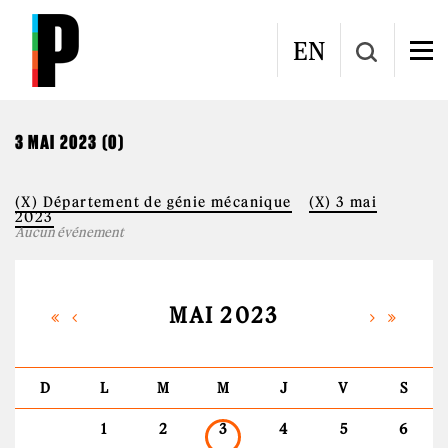
Aller au contenu principal
CALENDRIER
EN
3 MAI 2023 (0)
(X) Département de génie mécanique
(X) 3 mai
2023
Aucun événement
MAI 2023
D
L
M
M
J
V
S
1
2
3
4
5
6