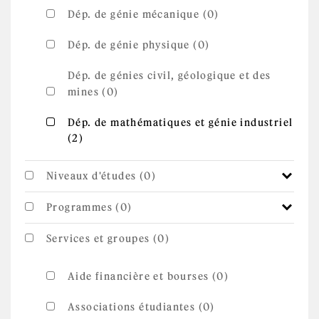
Dép. de génie mécanique (0)
Dép. de génie physique (0)
Dép. de génies civil, géologique et des
mines (0)
Apply Dép. de mathématiques et génie
Dép. de mathématiques et génie industriel
Apply Dép. de mathématiques et génie
(2)
industriel filter
industriel filter
Niveaux d'études (0)
Programmes (0)
Services et groupes (0)
Aide financière et bourses (0)
Associations étudiantes (0)