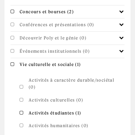
Apply Concours et
Apply Concours et bourses filter
Concours et bourses (2)
bourses filter
Conférences et présentations (0)
Découvrir Poly et le génie (0)
Événements institutionnels (0)
Apply Vie
Apply Vie culturelle et sociale filter
Vie culturelle et sociale (1)
culturelle et
sociale filter
Activités à caractère durable/sociétal
(0)
Activités culturelles (0)
Apply Activités
Apply Activités étudiantes filter
Activités étudiantes (1)
étudiantes filter
Activités humanitaires (0)