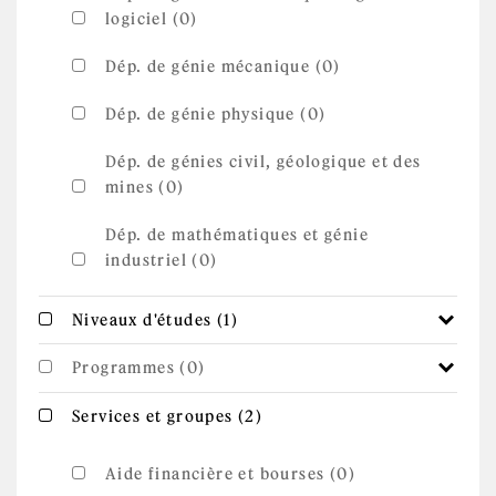
logiciel (0)
Dép. de génie mécanique (0)
Dép. de génie physique (0)
Dép. de génies civil, géologique et des
mines (0)
Dép. de mathématiques et génie
industriel (0)
Apply Niveaux d'études
Apply Niveaux d'études filter
Niveaux d'études (1)
filter
Programmes (0)
Apply Services et
Apply Services et groupes filter
Services et groupes (2)
groupes filter
Aide financière et bourses (0)