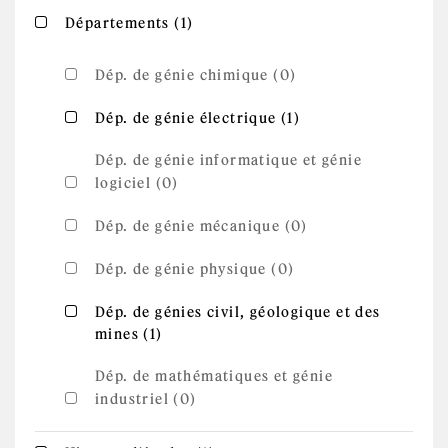
Apply Départements filter
Apply Départements filter
Départements (1)
Dép. de génie chimique (0)
Apply Dép. de
Apply Dép. de génie électrique filter
Dép. de génie électrique (1)
génie
électrique
filter
Dép. de génie informatique et génie
logiciel (0)
Dép. de génie mécanique (0)
Dép. de génie physique (0)
Apply Dép. de génies civil, géologique et
Dép. de génies civil, géologique et des
Apply Dép. de génies civil,
mines (1)
des mines filter
géologique et des mines filter
Dép. de mathématiques et génie
industriel (0)