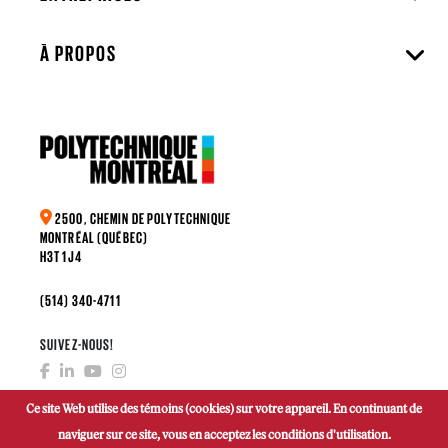
À PROPOS
2500, CHEMIN DE POLYTECHNIQUE
MONTRÉAL (QUÉBEC)
H3T 1J4
(514) 340-4711
SUIVEZ-NOUS!
Ce site Web utilise des témoins (cookies) sur votre appareil. En continuant de
naviguer sur ce site, vous en acceptez les conditions d'utilisation.
FAIRE UN DON