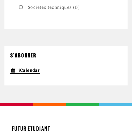
des stages
et
Sociétés techniques (0)
emplois
filter
S'ABONNER
iCalendar
FUTUR ÉTUDIANT