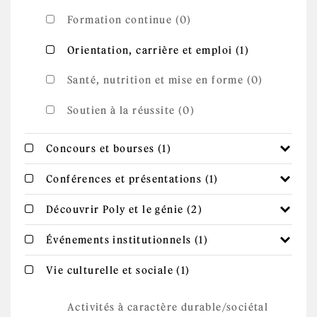
Formation continue (0)
Apply
Apply Orientation, carrière et emploi
Orientation, carrière et emploi (1)
Orientation,
filter
carrière et
emploi
Santé, nutrition et mise en forme (0)
filter
Soutien à la réussite (0)
Apply Concours et
Apply Concours et bourses filter
Concours et bourses (1)
bourses filter
Apply
Apply Conférences et présentations filter
Conférences et présentations (1)
Conférences
et
présentations
Apply Découvrir
Apply Découvrir Poly et le génie filter
Découvrir Poly et le génie (2)
filter
Poly et le génie
filter
Apply
Apply Événements institutionnels filter
Événements institutionnels (1)
Événements
institutionnels
filter
Apply Vie
Apply Vie culturelle et sociale filter
Vie culturelle et sociale (1)
culturelle et
sociale filter
Activités à caractère durable/sociétal