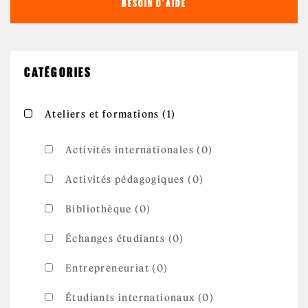
BESOIN D'AIDE
CATÉGORIES
Apply Ateliers et
Apply Ateliers et formations filter
Ateliers et formations (1)
formations filter
Activités internationales (0)
Activités pédagogiques (0)
Bibliothèque (0)
Échanges étudiants (0)
Entrepreneuriat (0)
Étudiants internationaux (0)