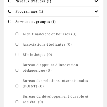
Apply Niveaux d'études
Apply Niveaux d'études filter
Niveaux d'études (1)
filter
Apply Programmes filter
Apply Programmes filter
Programmes (1)
Apply Services et
Apply Services et groupes filter
Services et groupes (1)
groupes filter
Aide financière et bourses (0)
Associations étudiantes (0)
Bibliothèque (0)
Bureau d'appui et d'innovation
pédagogique (0)
Bureau des relations internationales
(POINT) (0)
Bureau du développement durable et
sociétal (0)