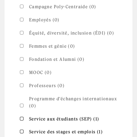
Campagne Poly-Centraide (0)
Employés (0)
Équité, diversité, inclusion (ÉDI) (0)
Femmes et génie (0)
Fondation et Alumni (0)
MOOC (0)
Professeurs (0)
Programme d'échanges internationaux
(0)
Apply
Apply Service aux étudiants (SEP) filter
Service aux étudiants (SEP) (1)
Service aux
étudiants
(SEP) filter
Apply
Apply Service des stages et emplois filter
Service des stages et emplois (1)
Service