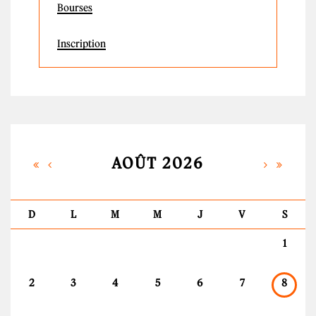
Bourses
Inscription
AOÛT 2026
D
L
M
M
J
V
S
1
2
3
4
5
6
7
8