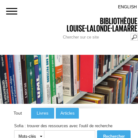
Aller au
RETOUR AU PORTAIL POLYTECHNIQUE MONTRÉAL
ENGLISH
contenu
principal
FORMULAIRE DE RECHERCHE
Rechercher
Tout
Livres
Articles
Sofia : trouver des ressources avec l'outil de recherche