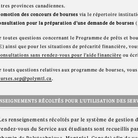
utres provinces canadiennes.
romotion des concours de bourses
via le répertoire institut
onsultation pour la préparation d'une demande de bourses
(
r toutes questions concernant le Programme de prêts et b
E) ainsi que pour les situations de précarité financière, v
consultations sans rendez-vous pour l'aide financière
ou écr
r touts questions relatives aux programme de bourses, vous
urses.sep@polymtl.ca
.
NSEIGNEMENTS RÉCOLTÉS POUR L'UTILISATION DES SERV
Les renseignements récoltés par le système de gestion d
rendez-vous du Service aux étudiants sont recueillis p
chemin de Polytechnique, Montréal, Canada) afin de v