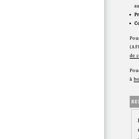
a
P
C
Pou
(AF
de 
Pou
à
bo
RE