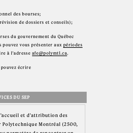
ionnel des bourses;
révision de dossiers et conseils);
ourses du gouvernement du Québec
ous pouvez vous présenter aux
périodes
ire à l'adresse
afe@polymtl.ca
.
 pouvez écrire
ICES DU SEP
’accueil et d’attribution des
ar Polytechnique Montréal (2500,
ous permettre de rencontrer un