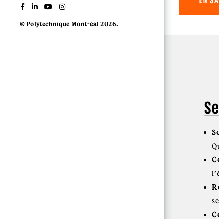
EN SA
© Polytechnique Montréal 2026.
Se
S
Q
C
l
R
s
C