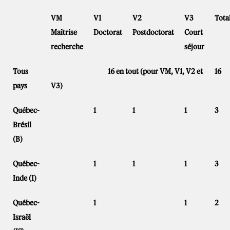
VM
V1
V2
V3
Tota
Maîtrise
Doctorat
Postdoctorat
Court
recherche
séjour
Tous
16 en tout (pour VM, V1, V2 et
16
pays
V3)
Québec-
1
1
1
3
Brésil
(B)
Québec-
1
1
1
3
Inde (I)
Québec-
1
1
2
Israël